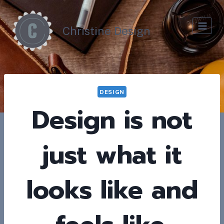
Skip
to
Christine Design
content
DESIGN
Design is not
just what it
looks like and