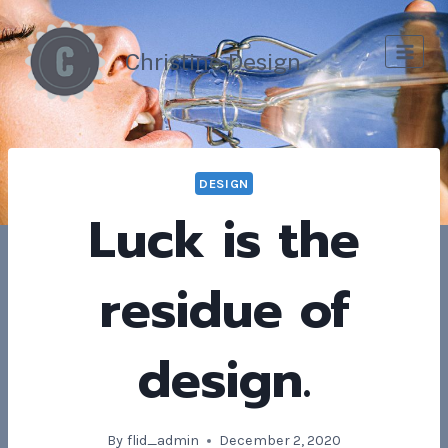
Skip
to
Christine Design
content
DESIGN
Luck is the
residue of
design.
By
flid_admin
December 2, 2020